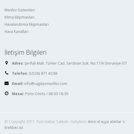
Menfez Sistemleri
Klima Ekipmanları
Havalandırma Ekipmanları
Hava Kanalları
İletişim Bilgileri
Adres:
Şerifali Mah. Türker Cad. Serdivan Sok. No:17/A Ümraniye-İST
Telefon:
0 (536) 871 40 89
Email:
info@cagdasmenfez.com
Mesai:
Pzrts-Cmrts / 08:30-18:30
© Copyright 2017. Tüm Haklar Saklıdır. Geliştirici:
ikinci el eşya alanlar
&
Erehber.ist