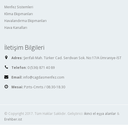
Menfez Sistemleri
Klima Ekipmanları
Havalandırma Ekipmanları
Hava Kanalları
İletişim Bilgileri
Adres:
Şerifali Mah. Türker Cad. Serdivan Sok. No:17/A Ümraniye-İST
Telefon:
0 (536) 871 40 89
Email:
info@cagdasmenfez.com
Mesai:
Pzrts-Cmrts / 08:30-18:30
© Copyright 2017. Tüm Haklar Saklıdır. Geliştirici:
ikinci el eşya alanlar
&
Erehber.ist